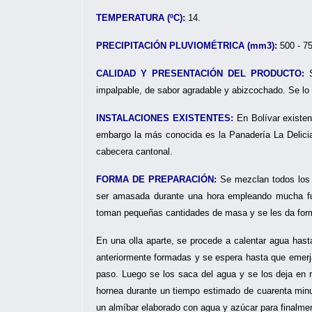
TEMPERATURA (ºC):
14.
PRECIPITACIÓN PLUVIOMÉTRICA (mm3):
500 - 7
CALIDAD Y PRESENTACIÓN DEL PRODUCTO:
S
impalpable, de sabor agradable y abizcochado. Se lo
INSTALACIONES EXISTENTES:
En Bolívar existen
embargo la más conocida es la Panadería La Delicia
cabecera cantonal.
FORMA DE PREPARACIÓN:
Se mezclan todos los 
ser amasada durante una hora empleando mucha fue
toman pequeñas cantidades de masa y se les da form
En una olla aparte, se procede a calentar agua hasta
anteriormente formadas y se espera hasta que emerjan 
paso. Luego se los saca del agua y se los deja en 
hornea durante un tiempo estimado de cuarenta minut
un almíbar elaborado con agua y azúcar para finalme