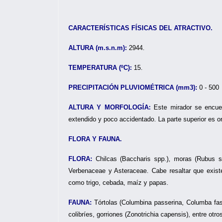
CARACTERÍSTICAS FÍSICAS DEL ATRACTIVO.
ALTURA (m.s.n.m):
2944.
TEMPERATURA (ºC):
15.
PRECIPITACIÓN PLUVIOMÉTRICA (mm3):
0 - 500
ALTURA Y MORFOLOGÍA:
Este mirador se encue
extendido y poco accidentado. La parte superior es 
FLORA Y FAUNA.
FLORA:
Chilcas (Baccharis spp.), moras (Rubus s
Verbenaceae y Asteraceae. Cabe resaltar que exist
como trigo, cebada, maíz y papas.
FAUNA:
Tórtolas (Columbina passerina, Columba fasci
colibríes, gorriones (Zonotrichia capensis), entre otro