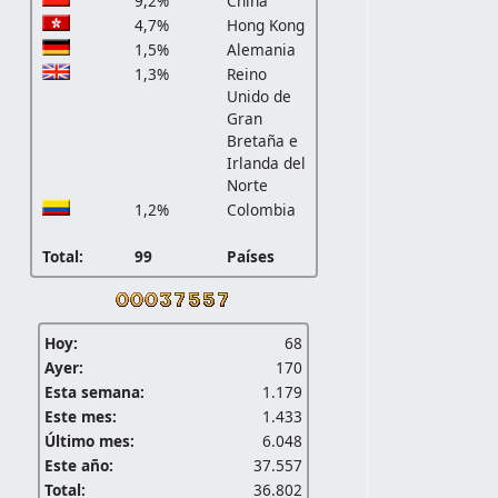
9,2%
China
4,7%
Hong Kong
1,5%
Alemania
1,3%
Reino
Unido de
Gran
Bretaña e
Irlanda del
Norte
1,2%
Colombia
Total:
99
Países
Hoy:
68
Ayer:
170
Esta semana:
1.179
Este mes:
1.433
Último mes:
6.048
Este año:
37.557
Total:
36.802