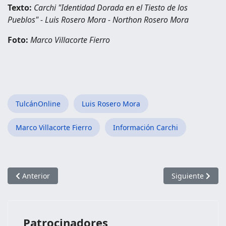
Texto:
Carchi "Identidad Dorada en el Tiesto de los
Pueblos" - Luis Rosero Mora - Northon Rosero Mora
Foto:
Marco Villacorte Fierro
TulcánOnline
Luis Rosero Mora
Marco Villacorte Fierro
Información Carchi
Artículo anterior: Parroquia García Moreno
Artículo siguien
Anterior
Siguiente
Patrocinadores