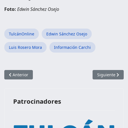
Foto:
Edwin Sánchez Osejo
TulcánOnline
Edwin Sánchez Osejo
Luis Rosero Mora
Información Carchi
Artículo anterior: Parroquia Chical
Artículo siguie
Anterior
Siguiente
Patrocinadores