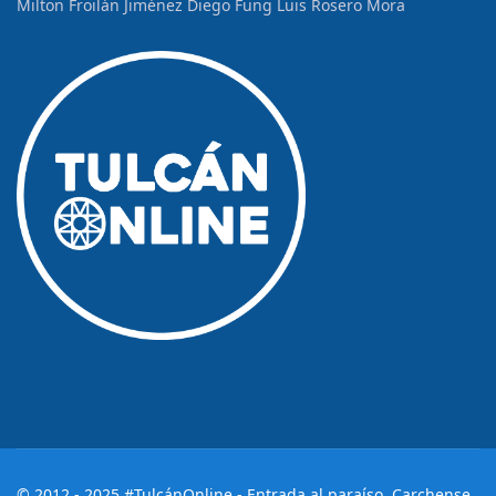
Milton Froilán Jiménez
Diego Fung
Luis Rosero Mora
© 2012 - 2025 #TulcánOnline - Entrada al paraíso, Carchense.