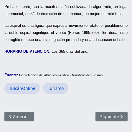
Probablemente, sea la manifestación estilizada de algún mito, un lugar
ceremonial, quizá de iniciación de un shamán; un mojón o límite tribal.
La espiral es una figura que expresa movimiento rotatorio, posiblemente
la doble espiral signifique el viento (Porras 1985:230). Sin duda, este
petroglifo merece una investigación profunda y una adecuación del sitio.
HORARIO DE ATENCIÓN:
Los 365 días del año.
Fuente:
Ficha técnica del atractivo turístico - Ministerio de Turismo.
TulcánOnline
Turismo
Artículo anterior: Réplicas de Figuras Precolombinas en Arcil
Artículo siguien
Anterior
Siguiente