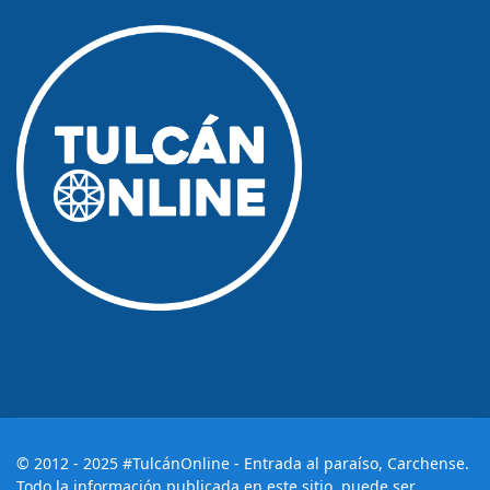
© 2012 - 2025 #TulcánOnline - Entrada al paraíso, Carchense.
Todo la información publicada en este sitio, puede ser