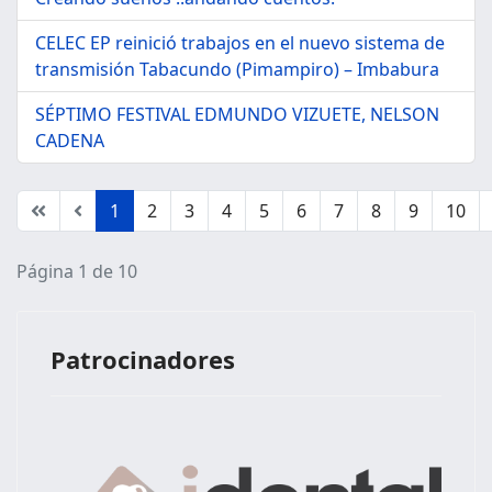
CELEC EP reinició trabajos en el nuevo sistema de
transmisión Tabacundo (Pimampiro) – Imbabura
SÉPTIMO FESTIVAL EDMUNDO VIZUETE, NELSON
CADENA
1
2
3
4
5
6
7
8
9
10
Página 1 de 10
Patrocinadores