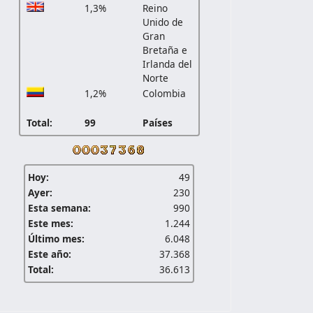
1,3%
Reino
Unido de
Gran
Bretaña e
Irlanda del
Norte
1,2%
Colombia
Total:
99
Países
Hoy:
49
Ayer:
230
Esta semana:
990
Este mes:
1.244
Último mes:
6.048
Este año:
37.368
Total:
36.613
arroquia Chical