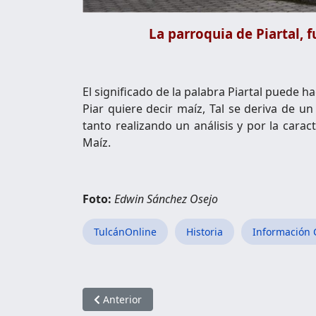
La parroquia de Piartal, f
El significado de la palabra Piartal puede ha
Piar quiere decir maíz, Tal se deriva de un a
tanto realizando un análisis y por la caract
Maíz.
Foto:
Edwin Sánchez Osejo
TulcánOnline
Historia
Información 
Artículo anterior: Parroquia Cristóbal Colón
Anterior