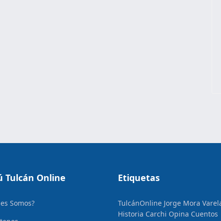
 Tulcán Online
Etiquetas
nes Somos?
TulcánOnline
Jorge Mora Varel
Historia
Carchi Opina
Cuentos