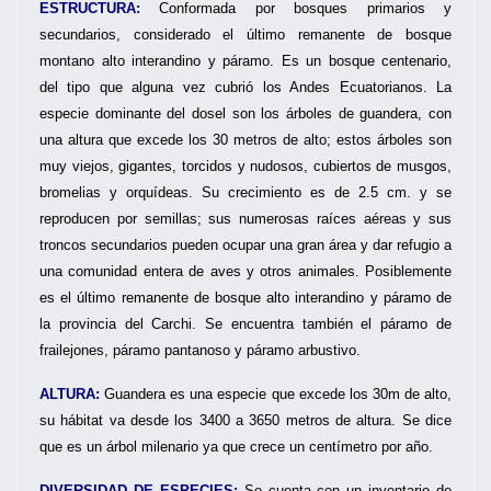
ESTRUCTURA:
Conformada por bosques primarios y
secundarios, considerado el último remanente de bosque
montano alto interandino y páramo. Es un bosque centenario,
del tipo que alguna vez cubrió los Andes Ecuatorianos. La
especie dominante del dosel son los árboles de guandera, con
una altura que excede los 30 metros de alto; estos árboles son
muy viejos, gigantes, torcidos y nudosos, cubiertos de musgos,
bromelias y orquídeas. Su crecimiento es de 2.5 cm. y se
reproducen por semillas; sus numerosas raíces aéreas y sus
troncos secundarios pueden ocupar una gran área y dar refugio a
una comunidad entera de aves y otros animales. Posiblemente
es el último remanente de bosque alto interandino y páramo de
la provincia del Carchi. Se encuentra también el páramo de
frailejones, páramo pantanoso y páramo arbustivo.
ALTURA:
Guandera es una especie que excede los 30m de alto,
su hábitat va desde los 3400 a 3650 metros de altura. Se dice
que es un árbol milenario ya que crece un centímetro por año.
DIVERSIDAD DE ESPECIES:
Se cuenta con un inventario de