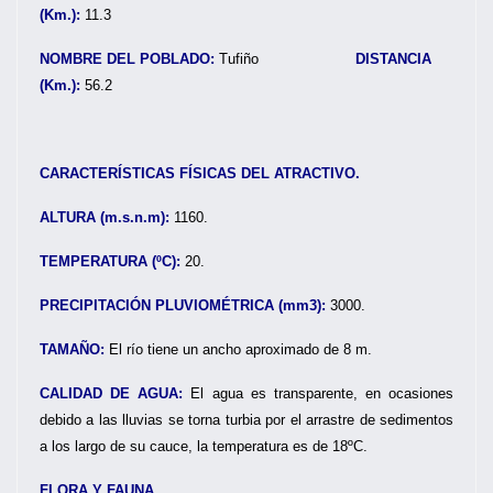
(Km.):
11.3
NOMBRE DEL POBLADO:
Tufiño
DISTANCIA
(Km.):
56.2
CARACTERÍSTICAS FÍSICAS DEL ATRACTIVO.
ALTURA (m.s.n.m):
1160.
TEMPERATURA (ºC):
20.
PRECIPITACIÓN PLUVIOMÉTRICA (mm3):
3000.
TAMAÑO:
El río tiene un ancho aproximado de 8 m.
CALIDAD DE AGUA:
El agua es transparente, en ocasiones
debido a las lluvias se torna turbia por el arrastre de sedimentos
a los largo de su cauce, la temperatura es de 18ºC.
FLORA Y FAUNA.