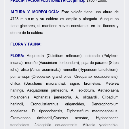
PRECIPITACIÓN PLUVIOMÉTRICA (mm3):
1750 - 2000.
ALTURA Y MORFOLOGÍA:
Este volcán tiene una altura de
4723 m.s.n.m y su caldera es amplia y alargada. Aunque no
tiene glaciares, si mantiene nieves constantes en los flancos y
dentro de la caldera.
FLORA Y FAUNA:
FLORA:
Arquitecta (Culcitium reflexum), colorado (Polylepis
incana), mortiño (Vaccinium floribundum), paja de páramo (Stipa
ichu), aliso (Alnus acuminata), romerillo (Hypericum laricifolium),
pumamaqui (Oreopanax grandifolius, Oreopanax ecuadorensis),
chilca (Baccharis macrantha), sigse, bromelias, Metelea
harlingii, Aequatorium jamesonii, A. lepidotum, Aetheolaena
mojandenis, Aphanatis jamesonia, A. ollgaardii, Clibadium
harlingii, Cronquistianthus origanoides, Dendrophorbium
angelense, D. tipocochensis, Diphostefium macrocephalus,
Grosvenoria rimbachii,Gynoxys acostae, Hyphochaeris
sonchoides, Jalcophila equadorensis, Mikania yodotrichia,