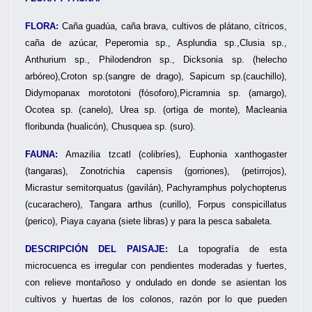
FLORA:
Caña guadúa, caña brava, cultivos de plátano, cítricos,
caña de azúcar, Peperomia sp., Asplundia sp.,Clusia sp.,
Anthurium sp., Philodendron sp., Dicksonia sp. (helecho
arbóreo),Croton sp.(sangre de drago), Sapicum sp.(cauchillo),
Didymopanax morototoni (fósoforo),Picramnia sp. (amargo),
Ocotea sp. (canelo), Urea sp. (ortiga de monte), Macleania
floribunda (hualicón), Chusquea sp. (suro).
FAUNA:
Amazilia tzcatl (colibríes), Euphonia xanthogaster
(tangaras), Zonotrichia capensis (gorriones), (petirrojos),
Micrastur semitorquatus (gavilán), Pachyramphus polychopterus
(cucarachero), Tangara arthus (curillo), Forpus conspicillatus
(perico), Piaya cayana (siete libras) y para la pesca sabaleta.
DESCRIPCIÓN DEL PAISAJE:
La topografía de esta
microcuenca es irregular con pendientes moderadas y fuertes,
con relieve montañoso y ondulado en donde se asientan los
cultivos y huertas de los colonos, razón por lo que pueden