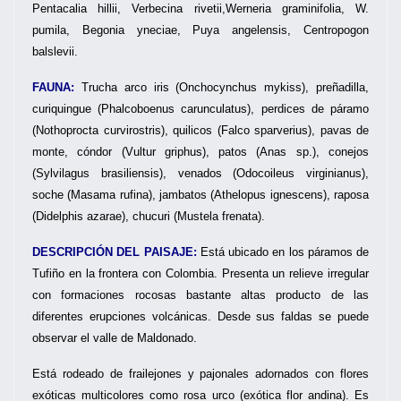
Pentacalia hillii, Verbecina rivetii,Werneria graminifolia, W.
pumila, Begonia yneciae, Puya angelensis, Centropogon
balslevii.
FAUNA:
Trucha arco iris (Onchocynchus mykiss), preñadilla,
curiquingue (Phalcoboenus carunculatus), perdices de páramo
(Nothoprocta curvirostris), quilicos (Falco sparverius), pavas de
monte, cóndor (Vultur griphus), patos (Anas sp.), conejos
(Sylvilagus brasiliensis), venados (Odocoileus virginianus),
soche (Masama rufina), jambatos (Athelopus ignescens), raposa
(Didelphis azarae), chucuri (Mustela frenata).
DESCRIPCIÓN DEL PAISAJE:
Está ubicado en los páramos de
Tufiño en la frontera con Colombia. Presenta un relieve irregular
con formaciones rocosas bastante altas producto de las
diferentes erupciones volcánicas. Desde sus faldas se puede
observar el valle de Maldonado.
Está rodeado de frailejones y pajonales adornados con flores
exóticas multicolores como rosa urco (exótica flor andina). Es