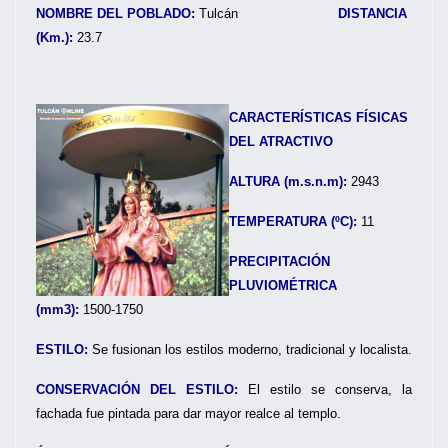
NOMBRE DEL POBLADO:
Tulcán
DISTANCIA
(Km.):
23.7
CARACTERÍSTICAS FÍSICAS
DEL ATRACTIVO
ALTURA (m.s.n.m):
2943
TEMPERATURA (ºC):
11
PRECIPITACIÓN
PLUVIOMÉTRICA
(mm3):
1500-1750
ESTILO:
Se fusionan los estilos moderno, tradicional y localista.
CONSERVACIÓN DEL ESTILO:
El estilo se conserva, la
fachada fue pintada para dar mayor realce al templo.