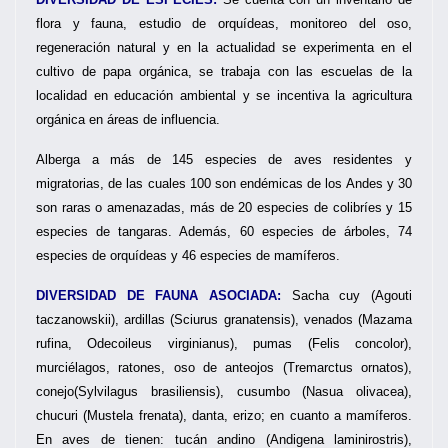
flora y fauna, estudio de orquídeas, monitoreo del oso,
regeneración natural y en la actualidad se experimenta en el
cultivo de papa orgánica, se trabaja con las escuelas de la
localidad en educación ambiental y se incentiva la agricultura
orgánica en áreas de influencia.
Alberga a más de 145 especies de aves residentes y
migratorias, de las cuales 100 son endémicas de los Andes y 30
son raras o amenazadas, más de 20 especies de colibríes y 15
especies de tangaras. Además, 60 especies de árboles, 74
especies de orquídeas y 46 especies de mamíferos.
DIVERSIDAD DE FAUNA ASOCIADA:
Sacha cuy (Agouti
taczanowskii), ardillas (Sciurus granatensis), venados (Mazama
rufina, Odecoileus virginianus), pumas (Felis concolor),
murciélagos, ratones, oso de anteojos (Tremarctus ornatos),
conejo(Sylvilagus brasiliensis), cusumbo (Nasua olivacea),
chucuri (Mustela frenata), danta, erizo; en cuanto a mamíferos.
En aves de tienen: tucán andino (Andigena laminirostris),