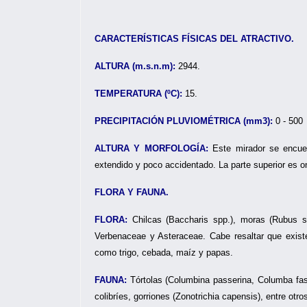
CARACTERÍSTICAS FÍSICAS DEL ATRACTIVO.
ALTURA (m.s.n.m):
2944.
TEMPERATURA (ºC):
15.
PRECIPITACIÓN PLUVIOMÉTRICA (mm3):
0 - 500
ALTURA Y MORFOLOGÍA:
Este mirador se encue
extendido y poco accidentado. La parte superior es 
FLORA Y FAUNA.
FLORA:
Chilcas (Baccharis spp.), moras (Rubus s
Verbenaceae y Asteraceae. Cabe resaltar que exist
como trigo, cebada, maíz y papas.
FAUNA:
Tórtolas (Columbina passerina, Columba fasci
colibríes, gorriones (Zonotrichia capensis), entre otro