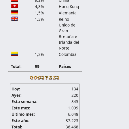
9,2%
China
4,8%
Hong Kong
1,5%
Alemania
1,3%
Reino
Unido de
Gran
Bretaña e
Irlanda del
Norte
1,2%
Colombia
Total:
99
Países
Hoy:
134
Ayer:
220
Esta semana:
845
Este mes:
1.099
Último mes:
6.048
Este año:
37.223
Total:
36.468