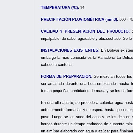
TEMPERATURA (ºC):
14.
PRECIPITACIÓN PLUVIOMÉTRICA (mm3):
500 - 7
CALIDAD Y PRESENTACIÓN DEL PRODUCTO:
S
impalpable, de sabor agradable y abizcochado. Se lo
INSTALACIONES EXISTENTES:
En Bolívar existen
embargo la más conocida es la Panadería La Delicia
cabecera cantonal.
FORMA DE PREPARACIÓN:
Se mezclan todos los 
ser amasada durante una hora empleando mucha fue
toman pequeñas cantidades de masa y se les da form
En una olla aparte, se procede a calentar agua hasta
anteriormente formadas y se espera hasta que emerjan 
paso. Luego se los saca del agua y se los deja en 
hornea durante un tiempo estimado de cuarenta minut
un almíbar elaborado con agua y azúcar para finalme