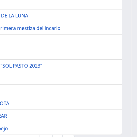
 DE LA LUNA
rimera mestiza del incario
“SOL PASTO 2023”
MOTA
RAR
pejo