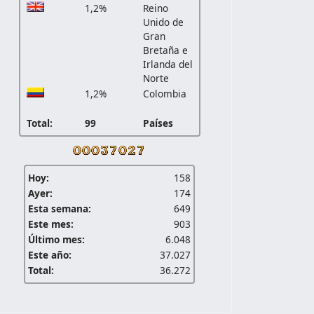
1,2%
Reino
Unido de
Gran
Bretaña e
Irlanda del
Norte
1,2%
Colombia
Total:
99
Países
Hoy:
158
Ayer:
174
Esta semana:
649
Este mes:
903
Último mes:
6.048
Este año:
37.027
Total:
36.272