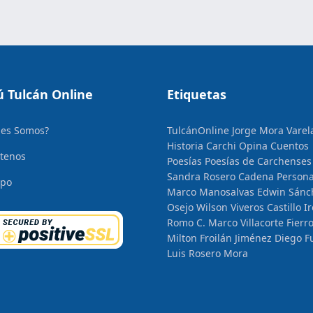
 Tulcán Online
Etiquetas
nes Somos?
TulcánOnline
Jorge Mora Varel
Historia
Carchi Opina
Cuentos
tenos
Poesías
Poesías de Carchenses
Sandra Rosero Cadena
Persona
ipo
Marco Manosalvas
Edwin Sánc
Osejo
Wilson Viveros Castillo
I
Romo C.
Marco Villacorte Fierr
Milton Froilán Jiménez
Diego F
Luis Rosero Mora