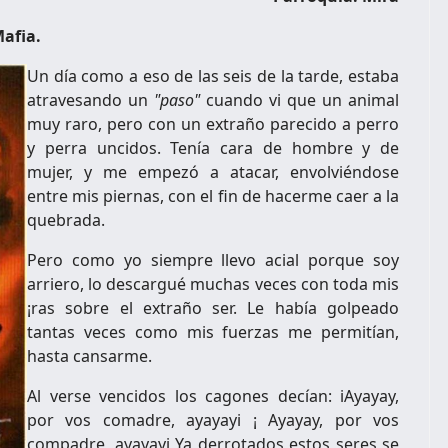
afia.
Un día como a eso de las seis de la tarde, estaba
atravesando un
"paso"
cuando vi que un animal
muy raro, pero con un extraño parecido a perro
y perra uncidos. Tenía cara de hombre y de
mujer, y me empe­zó a atacar, envolviéndose
entre mis piernas, con el fin de hacerme caer a la
quebrada.
Pero como yo siempre llevo acial porque soy
arriero, lo descargué mu­chas veces con toda mis
¡ras sobre el extraño ser. Le había golpeado
tantas veces como mis fuerzas me permitían,
hasta cansarme.
Al verse vencidos los cagones de­cían: iAyayay,
por vos comadre, ayayayi ¡ Ayayay, por vos
compadre, ayayayi Ya derrotados estos seres se