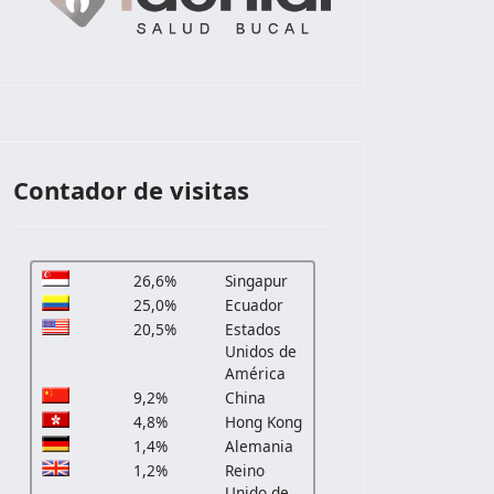
Contador de visitas
l Duende
26,6%
Singapur
25,0%
Ecuador
20,5%
Estados
Unidos de
América
9,2%
China
4,8%
Hong Kong
1,4%
Alemania
1,2%
Reino
Unido de