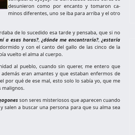
desu­nieron como por encanto y tomaron ca­
minos diferentes, uno se iba para arriba y el otro
daba de lo sucedido esa tarde y pensaba, que si no
mí a esas horas?
,
¿dónde me encontraría?
,
¿estaría
dor­mido y con el canto del gallo de las cin­co de la
a vuelto el alma al cuerpo.
idad al pueblo, cuando sin que­rer, me entero que
, además eran amantes y que estaban enfermos de
el por qué de ese mal, esto solo lo sabía yo, que me
s malignos.
 gagones
son seres misteriosos que aparecen cuando
y salen a buscar una persona para que su alma sea