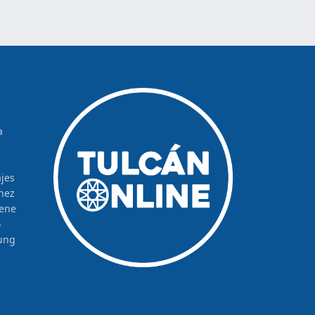
a
jes
hez
rene
o
ung