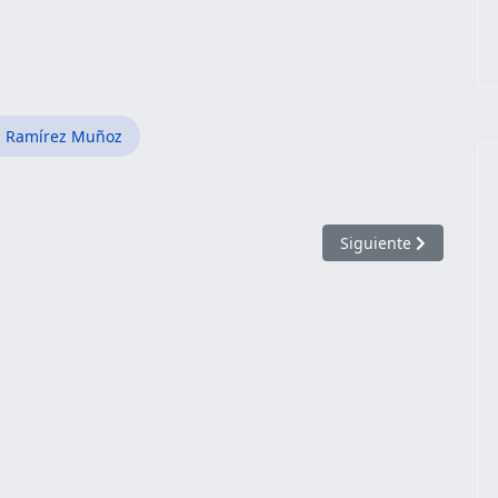
ia Ramírez Muñoz
Artículo siguiente: E
Siguiente