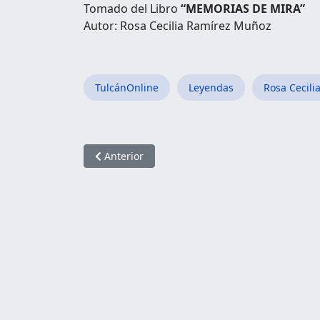
Tomado del Libro
“MEMORIAS DE MIRA”
Autor: Rosa Cecilia Ramírez Muñoz
TulcánOnline
Leyendas
Rosa Cecil
Artículo anterior: Guagua Auca
Anterior