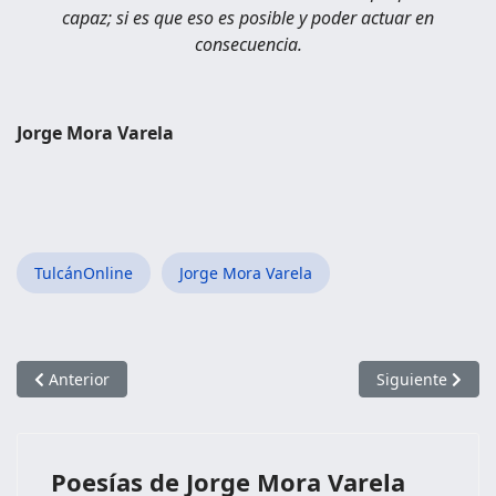
capaz; si es que eso es posible y poder actuar en
consecuencia.
Jorge Mora Varela
TulcánOnline
Jorge Mora Varela
Artículo anterior: YO RECLAMO PARA TI EL DERECHO A LA C
Artículo sigui
Anterior
Siguiente
Poesías de Jorge Mora Varela