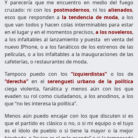
Y parecería que me encuentro en medio del fuego
cruzado: ni con los
postmodernos
,
ni los
alienados
,
esos que responden a
la tendencia de moda
,
a los
que van todos y hacen colas interminables para estar
en el lugar y en el momentos precisos,
a los noveleros
,
a los infaltables al lanzamiento y puesta en venta del
nuevo IPhone, o a los fanáticos de los estrenos de las
películas, o a los infaltables a la inauguraciones de las
cafeterías, o restaurantes de moda.
Tampoco puedo con los
“izquierdistas”
o los de
“derecha”
en el
serengueti urbano de la política
ciega violenta, fanática y menos aún con los que
evaden su rol como ciudadanos, a los anodinos, a los
que “no les interesa la política”.
Menos aún puedo encajar con los que discuten si es
que el partido es clásico o no, o si mi equipo o el tuyo
es el ídolo de pueblo o si tiene la mayor o la mejor
hinchada, o “quien es el más grande” o si la temporada