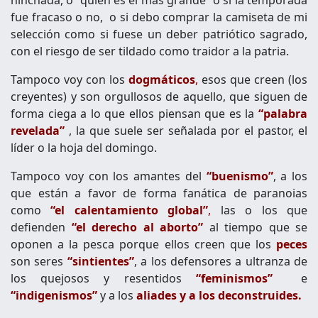
fue fracaso o no, o si debo comprar la camiseta de mi
selección como si fuese un deber patriótico sagrado,
con el riesgo de ser tildado como traidor a la patria.
Tampoco voy con los
dogmáticos
,
esos que creen (los
creyentes) y son orgullosos de aquello, que siguen de
forma ciega a lo que ellos piensan que es la
“palabra
revelada”
, la que suele ser señalada por el pastor, el
líder o la hoja del domingo.
Tampoco voy con los amantes del
“buenismo”
, a los
que están a favor de forma fanática de paranoias
como
“el calentamiento global”
,
las o los que
defienden
“el derecho al aborto”
al tiempo que se
oponen a la pesca porque ellos creen que los
peces
son seres
“sintientes”
, a los defensores a ultranza de
los quejosos y resentidos
“feminismos”
e
“indigenismos”
y a los
aliades y a los deconstruides.