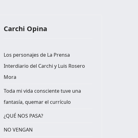
Carchi Opina
Los personajes de La Prensa
Interdiario del Carchi y Luis Rosero
Mora
Toda mi vida consciente tuve una
fantasía, quemar el currículo
¿QUÉ NOS PASA?
NO VENGAN
Nueve años de una tarea ejemplar