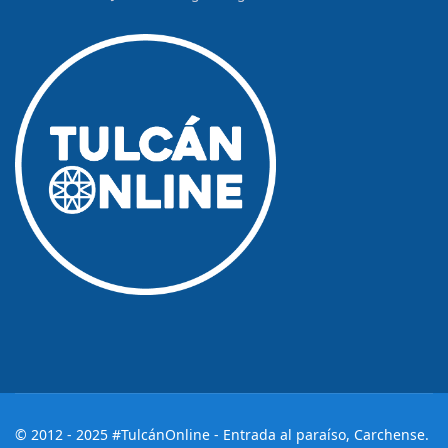
© 2012 - 2025 #TulcánOnline - Entrada al paraíso, Carchense.