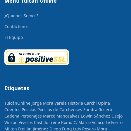
Menú Tulcán Online
¿Quienes Somos?
Contáctenos
El Equipo
Etiquetas
TulcánOnline
Jorge Mora Varela
Historia
Carchi Opina
Cuentos
Poesías
Poesías de Carchenses
Sandra Rosero
Cadena
Personajes
Marco Manosalvas
Edwin Sánchez Osejo
Wilson Viveros Castillo
Irene Romo C.
Marco Villacorte Fierro
Milton Froilán Jiménez
Diego Fung
Luis Rosero Mora