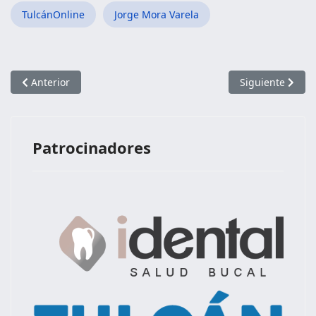
TulcánOnline
Jorge Mora Varela
Artículo anterior: Mira en acuarela
Artículo siguien
Anterior
Siguiente
Patrocinadores