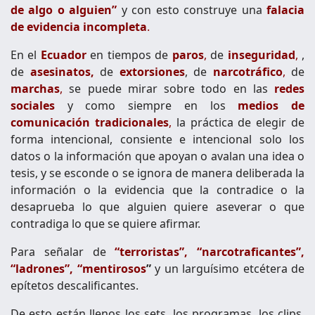
de algo o alguien”
y con esto construye una
falacia
de evidencia incompleta
.
En el
Ecuador
en tiempos de
paros
,
de
inseguridad
,
,
de
asesinatos,
de
extorsiones
, de
narcotráfico
,
de
marchas
,
se puede mirar sobre todo en las
redes
sociales
y como siempre en los
medios de
comunicación tradicionales
,
la práctica de elegir de
forma intencional, consiente e intencional solo los
datos o la información que apoyan o avalan una idea o
tesis, y se esconde o se ignora de manera deliberada la
información o la evidencia que la contradice o la
desaprueba lo que alguien quiere aseverar o que
contradiga lo que se quiere afirmar.
Para señalar de
“terroristas”, “narcotraficantes”,
“ladrones”, “mentirosos
”
y un larguísimo etcétera de
epítetos descalificantes.
De esto están llenos los sets, los programas, los clips,