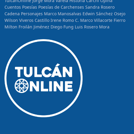
TulcánOnline
Jorge Mora Varela
Historia
Carchi Opina
Cuentos
Poesías
Poesías de Carchenses
Sandra Rosero
Cadena
Personajes
Marco Manosalvas
Edwin Sánchez Osejo
Wilson Viveros Castillo
Irene Romo C.
Marco Villacorte Fierro
Milton Froilán Jiménez
Diego Fung
Luis Rosero Mora