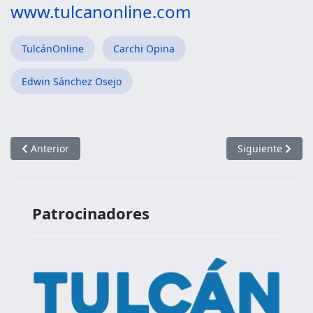
www.tulcanonline.com
TulcánOnline
Carchi Opina
Edwin Sánchez Osejo
Artículo anterior: 14 AÑOS DE TULCÁN ONLINE
Artículo siguien
Anterior
Siguiente
Patrocinadores