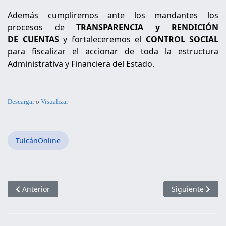
Además cumpliremos ante los mandantes los
procesos de
TRANSPARENCIA y RENDICIÓN
DE CUENTAS
y fortaleceremos el
CONTROL SOCIAL
para fiscalizar el accionar de toda la estructura
Administrativa y Financiera del Estado.
Descargar
o
Visualizar
TulcánOnline
Artículo anterior: PLAN DE TRABAJO MOVIMIENTO CONSERVAD
Artículo siguie
Anterior
Siguiente