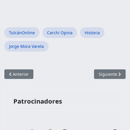
TulcánOnline
Carchi Opina
Historia
Jorge Mora Varela
Artículo anterior: Minga comunitaria en la Parroquia de Tufiñ
Artículo siguien
Anterior
Siguiente
Patrocinadores