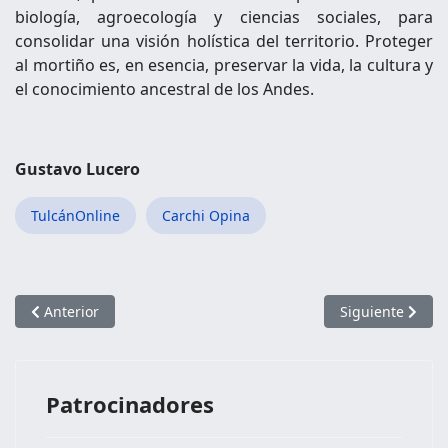
biología, agroecología y ciencias sociales, para
consolidar una visión holística del territorio. Proteger
al mortiño es, en esencia, preservar la vida, la cultura y
el conocimiento ancestral de los Andes.
Gustavo Lucero
TulcánOnline
Carchi Opina
Artículo anterior: Dentro del Macrocosmos de las Mariposas
Artículo siguien
Anterior
Siguiente
Patrocinadores