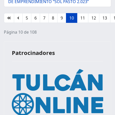
DE EMPRENDIMIENTO “SOL PASTO 2.023”
5
6
7
8
9
10
11
12
13
Página 10 de 108
Patrocinadores