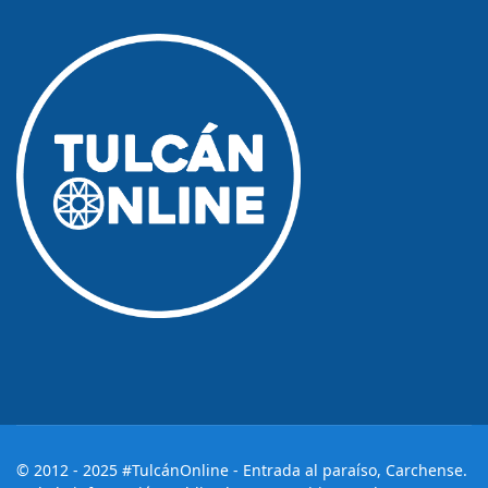
© 2012 - 2025 #TulcánOnline - Entrada al paraíso, Carchense.